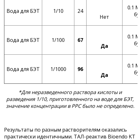
0.1 М
Вода для БЭТ
1/10
24
бу
Нет
0.1 М
Вода для БЭТ
1/100
67
бу
Да
0.1 М
Вода для БЭТ
1/1000
96
бу
Да
*Для неразведенного раствора кислоты и
разведения 1/10, приготовленного на воде для БЭТ,
значение концентрации в РРС было не определено.
Результаты по разным растворителям оказались
практически идентичными. ТАЛ-реактив Bioendo KT