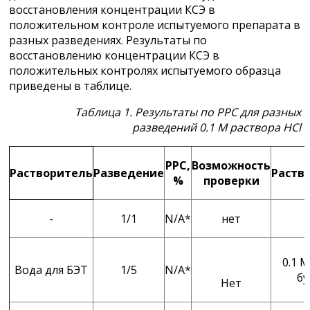
восстановления концентрации КСЭ в
положительном контроле испытуемого препарата в
разных разведениях. Результаты по
восстановлению концентрации КСЭ в
положительных контролях испытуемого образца
приведены в таблице.
Таблица 1. Результаты по РРС для разных
разведений 0.1 М раствора
HCl
РРС,
Возможность
Растворитель
Разведение
Раств
%
проверки
-
1/1
N/A*
нет
0.1 М
Вода для БЭТ
1/5
N/A*
бу
Нет