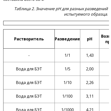
Таблица 2. Значение рН для разных разведений
испытуемого образца
.
Воз
Растворитель
Разведение
рН
пр
-
1/1
1,43
Вода для БЭТ
1/5
2,00
Вода для БЭТ
1/10
2,26
Вода для БЭТ
1/100
3,11
Вода для БЭТ
1/1000
4,21