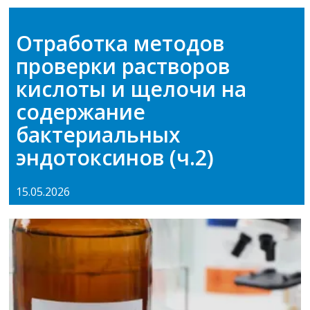
Отработка методов
проверки растворов
кислоты и щелочи на
содержание
бактериальных
эндотоксинов (ч.2)
15.05.2026