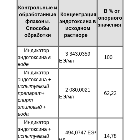
Контрольные и
В % от
обработанные
Концентрация
опорного
флаконы.
эндотоксина в
значения
Способы
исходном
обработки
растворе
Индикатор
3 343,0359
эндотоксина
в
100
ЕЭ/мл
воде
Индикатор
эндотоксина
+
испытуемый
2 080,0021
препарат+
62,22
ЕЭ/мл
спирт
этиловый +
вода
Индикатор
эндотоксина
+
494,0747 ЕЭ/
испытуемый
14,78
мл